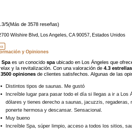
.3/5
(Más de 3578 reseñas)
2700 Wilshire Blvd, Los Angeles, CA 90057, Estados Unidos
pa
formación y Opiniones
 Spa
es un conocido
spa
ubicado en Los Ángeles que ofrece
 relax y la revitalización. Con una valoración de
4.3 estrellas
e
3500 opiniones
de clientes satisfechos. Algunas de las opi
Distintos tipos de saunas. Me gustó
Increíble lugar para pasar todo el día si llegas a ir a L
dólares y tienes derecho a saunas, jacuzzis, regaderas, m
ponerte hermosa y descansar. Sensacional.
Muy bueno
Increíble Spa, súper limpio, acceso a todos los sitios, sa