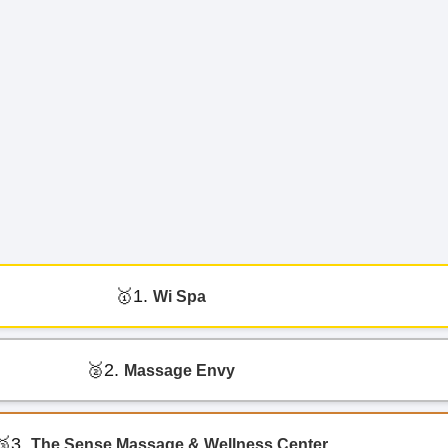
1.
Wi Spa
2.
Massage Envy
3.
The Sense Massage & Wellness Center