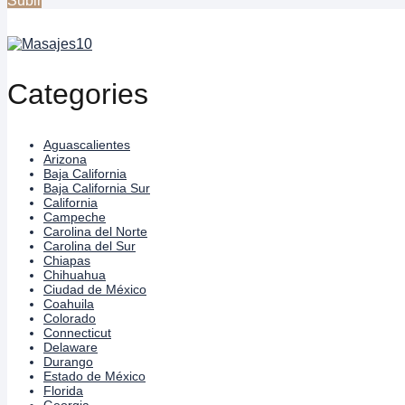
Subir
Categories
Aguascalientes
Arizona
Baja California
Baja California Sur
California
Campeche
Carolina del Norte
Carolina del Sur
Chiapas
Chihuahua
Ciudad de México
Coahuila
Colorado
Connecticut
Delaware
Durango
Estado de México
Florida
Georgia