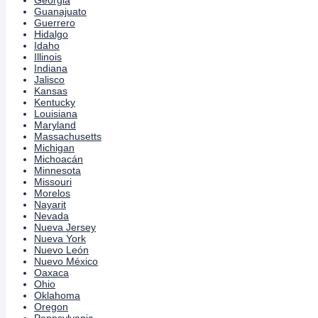
Guanajuato
Guerrero
Hidalgo
Idaho
Illinois
Indiana
Jalisco
Kansas
Kentucky
Louisiana
Maryland
Massachusetts
Michigan
Michoacán
Minnesota
Missouri
Morelos
Nayarit
Nevada
Nueva Jersey
Nueva York
Nuevo León
Nuevo México
Oaxaca
Ohio
Oklahoma
Oregon
Pennsylvania