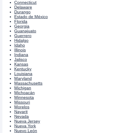
Connecticut
Delaware
Durango
Estado de México
Florida
Georgia
Guanajuato
Guerrero
Hidalgo
Idaho
Illinois
Indiana
Jalisco
Kansas
Kentucky
Louisiana
Maryland
Massachusetts
Michigan
Michoacán
Minnesota
Missouri
Morelos
Nayarit
Nevada
Nueva Jersey
Nueva York
Nuevo León