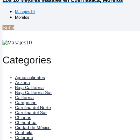
Los 16 Mejores Masajes en Cuernavaca, Morelos
Masajes10
Morelos
Subir
Categories
Aguascalientes
Arizona
Baja California
Baja California Sur
California
Campeche
Carolina del Norte
Carolina del Sur
Chiapas
Chihuahua
Ciudad de México
Coahuila
Colorado